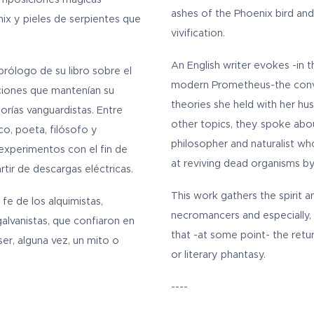
ashes of the Phoenix bird and
ix y pieles de serpientes que
vivification.
An English writer evokes -in
prólogo de su libro sobre el
modern Prometheus-the conv
iones que mantenían su
theories she held with her h
rías vanguardistas. Entre
other topics, they spoke abou
o, poeta, filósofo y
philosopher and naturalist 
 experimentos con el fin de
at reviving dead organisms by
tir de descargas eléctricas.
This work gathers the spirit a
 fe de los alquimistas,
necromancers and especially,
alvanistas, que confiaron en
that -at some point- the retu
ser, alguna vez, un mito o
or literary phantasy.
----