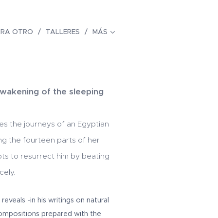
ARA OTRO
TALLERES
MÁS
wakening of the sleeping
es the journeys of an Egyptian
ng the fourteen parts of her
s to resurrect him by beating
cely.
eveals -in his writings on natural
ompositions prepared with the