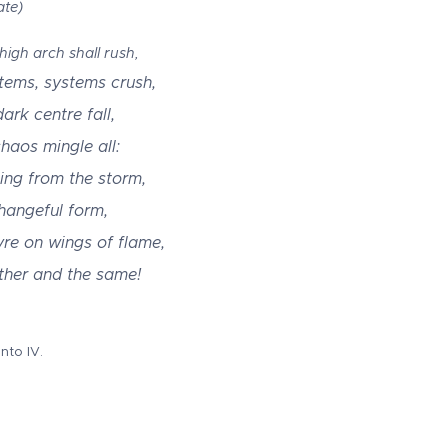
ate)
high arch shall rush,
tems, systems crush,
ark centre fall,
haos mingle all:
ging from the storm,
changeful form,
yre on wings of flame,
ther and the same!
nto IV.