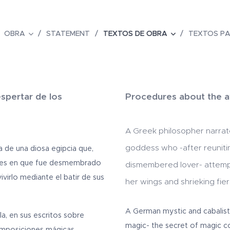
OBRA
STATEMENT
TEXTOS DE OBRA
TEXTOS P
spertar de los
Procedures about the a
A Greek philosopher narrat
goddess who -after reuniti
ía de una diosa egipcia que,
rtes en que fue desmembrado
dismembered lover- attempt
ivirlo mediante el batir de sus
her wings and shrieking fier
A German mystic and cabalist r
la, en sus escritos sobre
magic- the secret of magic c
composiciones mágicas