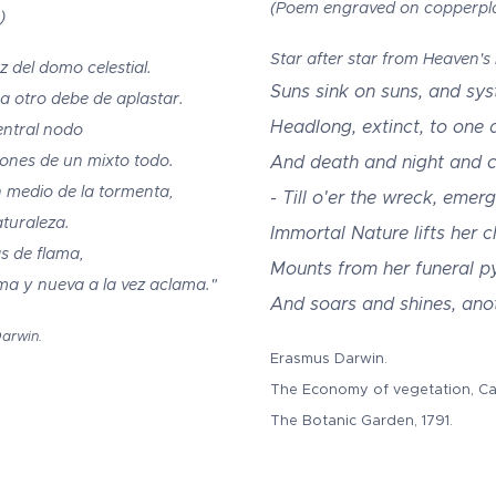
(Poem engraved on copperpl
)
Star after star from Heaven's 
z del domo celestial.
Suns sink on suns, and sys
a otro debe de aplastar.
Headlong, extinct, to one d
entral nodo
iones de un mixto todo.
And death and night and c
 medio de la tormenta,
- Till o'er the wreck, emer
aturaleza.
Immortal Nature lifts her 
s de flama,
Mounts from her funeral p
ma y nueva a la vez aclama."
And soars and shines, ano
arwin.
Erasmus Darwin.
The Economy of vegetation, Ca
The Botanic Garden, 1791.