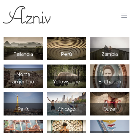
Tailandia
Perú
Zambia
Norte
argentino
Yellowstone
El Chaltén
París
Chicago
Dubai